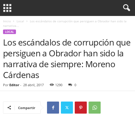
Inicio
Local
Los escándalos de corrupción que persiguen a Obrador han sido la
narrativa...
LOCAL
Los escándalos de corrupción que
persiguen a Obrador han sido la
narrativa de siempre: Moreno
Cárdenas
Por
Editor
-
28 abril, 2017
1290
0
Compartir