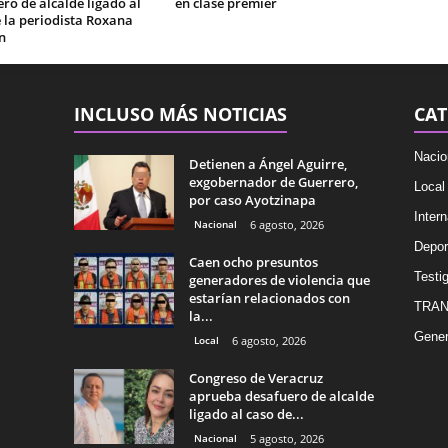
ro de alcalde ligado al
en clase premier
 la periodista Roxana
n
INCLUSO MÁS NOTICIAS
CAT
Nacio
Detienen a Ángel Aguirre,
exgobernador de Guerrero,
Local
por caso Ayotzinapa
Intern
Nacional
6 agosto, 2026
Depor
Caen ocho presuntos
Testig
generadores de violencia que
estarían relacionados con
TRAN
la...
Gener
Local
6 agosto, 2026
Congreso de Veracruz
aprueba desafuero de alcalde
ligado al caso de...
Nacional
5 agosto, 2026