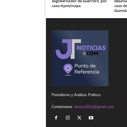
exgobernador de Guerrero, por
desafue
caso Ayotzinapa
caso de
Guzmá
Periodismo y Análisis Politico.
Contáctanos:
iesous2012@gmail.com