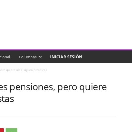
INICIAR SESIÓN
cional
Columnas
ero quiere más, siguen protestas
s pensiones, pero quiere
stas