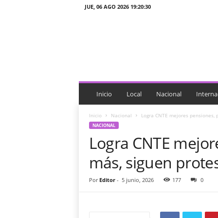
JUE, 06 AGO 2026 19:20:30
J
T
n
o
t
i
c
i
Inicio
Local
Nacional
Interna
a
s
Inicio
Nacional
Logra CNTE mejores pensiones, p
NACIONAL
Logra CNTE mejore
más, siguen prote
Por
Editor
-
5 junio, 2026
177
0