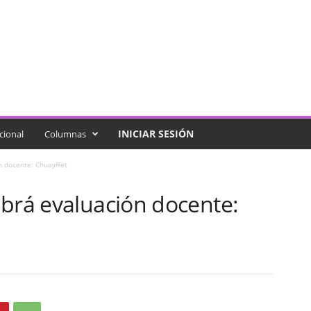
INICIAR SESIÓN
cional
Columnas
n docente: Chuayffet
abrá evaluación docente: