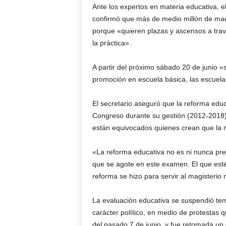
Ante los expertos en materia educativa, el
confirmó que más de medio millón de maes
porque «quieren plazas y ascensos a través
la práctica».
A partir del próximo sábado 20 de junio 
promoción en escuela básica, las escuela
El secretario aseguró que la reforma edu
Congreso durante su gestión (2012-2018)
están equivocados quienes crean que la m
«La reforma educativa no es ni nunca pre
que se agote en este examen. El que est
reforma se hizo para servir al magisterio
La evaluación educativa se suspendió te
carácter político, en medio de protestas
del pasado 7 de junio, y fue retomada un