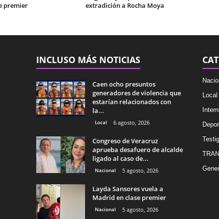
e premier
extradición a Rocha Moya
INCLUSO MÁS NOTICIAS
CAT
Nacio
Caen ocho presuntos
generadores de violencia que
Local
estarían relacionados con
la...
Intern
Local
6 agosto, 2026
Depor
Testig
Congreso de Veracruz
aprueba desafuero de alcalde
TRAN
ligado al caso de...
Gener
Nacional
5 agosto, 2026
Layda Sansores vuela a
Madrid en clase premier
Nacional
5 agosto, 2026