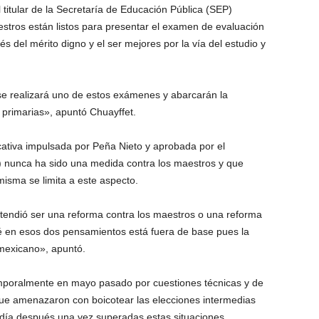
 titular de la Secretaría de Educación Pública (SEP)
tros están listos para presentar el examen de evaluación
 del mérito digno y el ser mejores por la vía del estudio y
«se realizará uno de estos exámenes y abarcarán la
 primarias», apuntó Chuayffet.
cativa impulsada por Peña Nieto y aprobada por el
 nunca ha sido una medida contra los maestros y que
isma se limita a este aspecto.
tendió ser una reforma contra los maestros o una reforma
é en esos dos pensamientos está fuera de base pues la
 mexicano», apuntó.
mporalmente en mayo pasado por cuestiones técnicas y de
 que amenazaron con boicotear las elecciones intermedias
 día después una vez superadas estas situaciones.