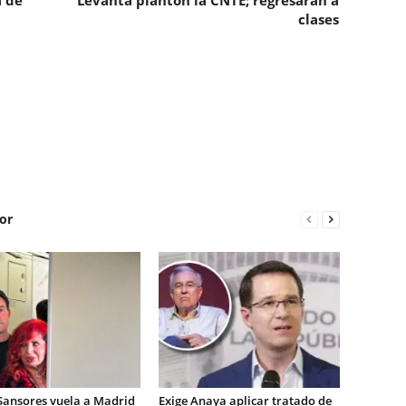
a de
Levanta plantón la CNTE; regresarán a
clases
or
Sansores vuela a Madrid
Exige Anaya aplicar tratado de