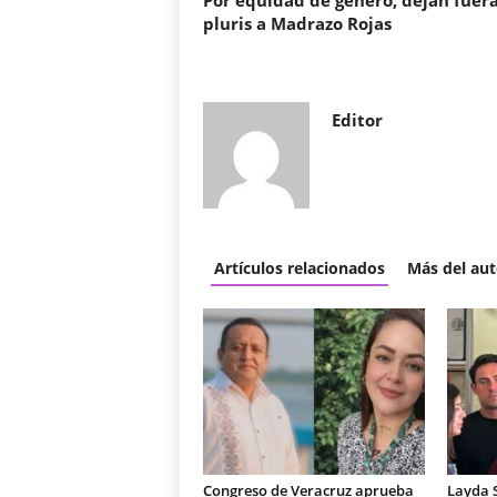
Por equidad de género, dejan fuer
pluris a Madrazo Rojas
Editor
Artículos relacionados
Más del aut
Congreso de Veracruz aprueba
Layda 