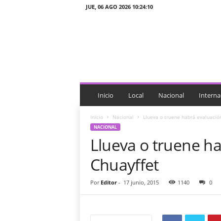
JUE, 06 AGO 2026 10:24:10
J
T
n
o
t
i
c
i
Inicio
Local
Nacional
Interna
a
s
Inicio
Nacional
Llueva o truene habrá evaluació
NACIONAL
Llueva o truene h
Chuayffet
Por
Editor
-
17 junio, 2015
1140
0