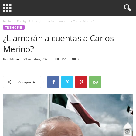
Inicio
Testigo Fiel
¿Llamarán a cuentas a Carlos Merino?
TESTIGO FIEL
¿Llamarán a cuentas a Carlos
Merino?
Por
Editor
-
29 octubre, 2025
344
0
Compartir