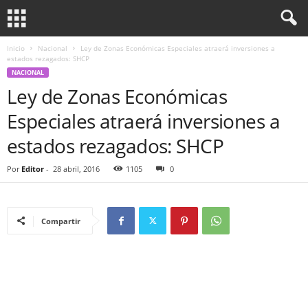
Inicio
Nacional
Ley de Zonas Económicas Especiales atraerá inversiones a
estados rezagados: SHCP
NACIONAL
Ley de Zonas Económicas
Especiales atraerá inversiones a
estados rezagados: SHCP
Por
Editor
-
28 abril, 2016
1105
0
Compartir