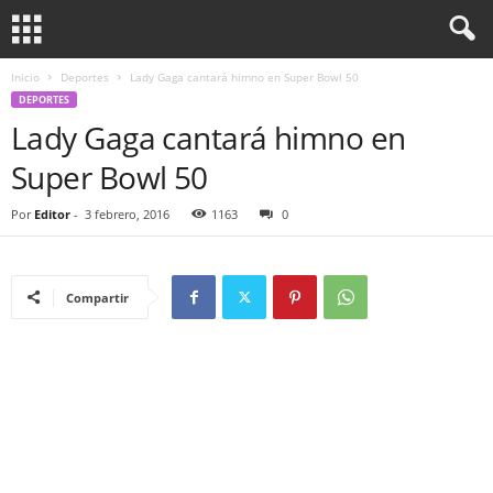
Inicio
Deportes
Lady Gaga cantará himno en Super Bowl 50
DEPORTES
Lady Gaga cantará himno en
Super Bowl 50
Por
Editor
-
3 febrero, 2016
1163
0
Compartir