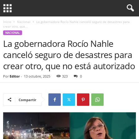
Inicio
Nacional
La gobernadora Rocío Nahle canceló seguro de desastres para
crear otro, que...
NACIONAL
La gobernadora Rocío Nahle
canceló seguro de desastres para
crear otro, que no está autorizado
Por
Editor
-
13 octubre, 2025
323
0
Compartir