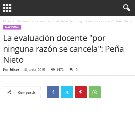
Inicio
Nacional
La evaluación docente "por ninguna razón se cancela": Peña Nieto
NACIONAL
La evaluación docente "por
ninguna razón se cancela": Peña
Nieto
Por
Editor
-
10 junio, 2015
1472
0
Compartir