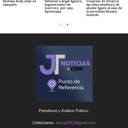
Rechaza Andy estar en
Detienen a Ángel Aguirre,
Congreso de Veracruz
campaña
exgobernador de
aprueba desafuero de
Guerrero, por caso
alcalde ligado al caso de
Ayotzinapa
la periodista Roxana
Guzmán
Periodismo y Análisis Politico.
Contáctanos:
iesous2012@gmail.com