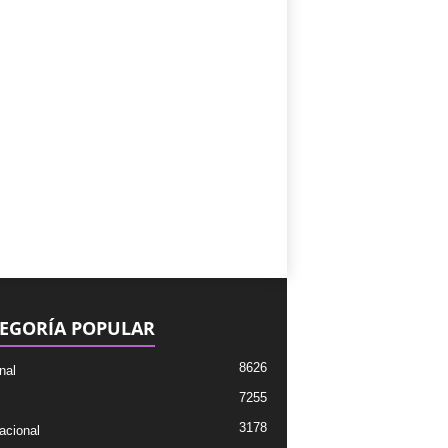
EGORÍA POPULAR
8626
nal
7255
3178
acional