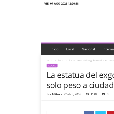
VIE, 07 AGO 2026 12:20:58
J
T
n
o
t
i
c
i
Inicio
Local
Nacional
Interna
a
s
Inicio
Local
La estatua del exgobernador no cos
LOCAL
La estatua del ex
solo peso a ciuda
Por
Editor
-
22 abril, 2016
1148
0