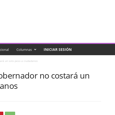
INICIAR SESIÓN
cional
Columnas
tará un solo peso a ciudadanos
gobernador no costará un
danos