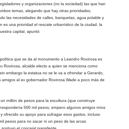
, legisladores y organizaciones (no la sociedad) las que han
 ambos temas, alegando que hay otras prioridades;
o las necesidades de calles, banquetas, agua potable y
es una prioridad el rescate urbanístico de la ciudad, la
uestra capital, apuntó.
 política que se da al monumento a Leandro Rovirosa es
o Rovirosa, alcalde electo a quien se menciona como
 sin embargo la estatua no se le va a ofrendar a Gerardo,
s amigos al ex gobernador Rovirosa Wade a poco más de
n millón de pesos para la escultura (que construye
correspondería 500 mil pesos; empero algunos amigos míos
y ofrecido su apoyo para sufragar esos gastos, incluso
mil pesos para no sacar ni un peso de las arcas
 sostuvo el concejal presidente.