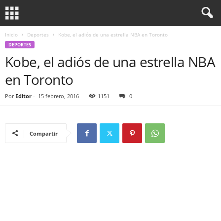
Inicio
Deportes
Kobe, el adiós de una estrella NBA en Toronto
DEPORTES
Kobe, el adiós de una estrella NBA
en Toronto
Por
Editor
-
15 febrero, 2016
1151
0
Compartir