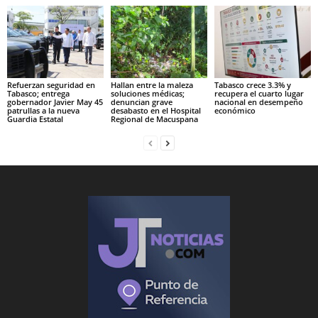
Refuerzan seguridad en
Hallan entre la maleza
Tabasco crece 3.3% y
Tabasco; entrega
soluciones médicas;
recupera el cuarto lugar
gobernador Javier May 45
denuncian grave
nacional en desempeño
patrullas a la nueva
desabasto en el Hospital
económico
Guardia Estatal
Regional de Macuspana