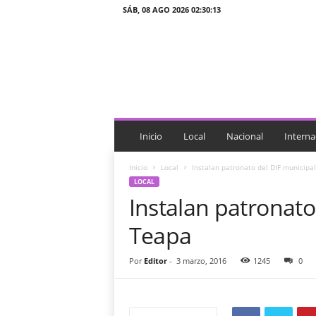
SÁB, 08 AGO 2026 02:30:13
J
T
n
o
t
i
c
i
Inicio
Local
Nacional
Interna
a
s
Inicio
Local
Instalan patronato del DIF municipa
LOCAL
Instalan patronato
Teapa
Por
Editor
-
3 marzo, 2016
1245
0