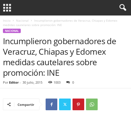
Inicio
Nacional
Incumplieron gobernadores de Veracruz, Chiapas y Edomex
medidas cautelares sobre promoción: INE
NACIONAL
Incumplieron gobernadores de
Veracruz, Chiapas y Edomex
medidas cautelares sobre
promoción: INE
Por
Editor
-
30 julio, 2015
1003
0
Compartir