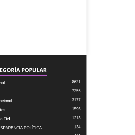
EGORÍA POPULAR
8621
nal
7255
3177
acional
1596
tes
1213
o Fiel
134
SPARENCIA POLÍTICA