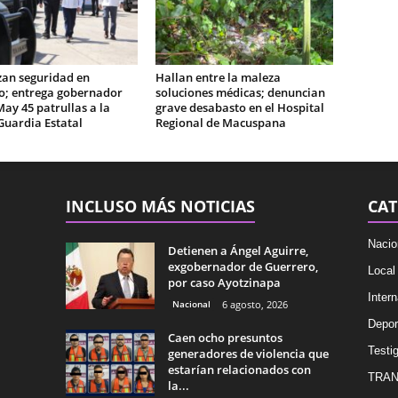
zan seguridad en
Hallan entre la maleza
o; entrega gobernador
soluciones médicas; denuncian
May 45 patrullas a la
grave desabasto en el Hospital
Guardia Estatal
Regional de Macuspana
INCLUSO MÁS NOTICIAS
CAT
Nacio
Detienen a Ángel Aguirre,
exgobernador de Guerrero,
Local
por caso Ayotzinapa
Intern
Nacional
6 agosto, 2026
Depor
Caen ocho presuntos
Testig
generadores de violencia que
estarían relacionados con
TRAN
la...