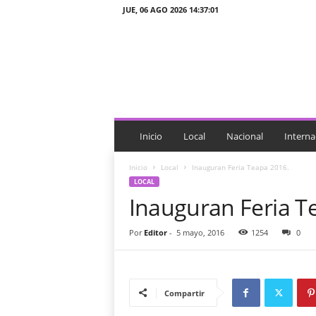
JUE, 06 AGO 2026 14:37:01
J
T
n
o
t
i
c
i
Inicio
Local
Nacional
Interna
a
s
Inicio
Local
Inauguran Feria Teapa 2016.
LOCAL
Inauguran Feria T
Por
Editor
-
5 mayo, 2016
1254
0
Compartir