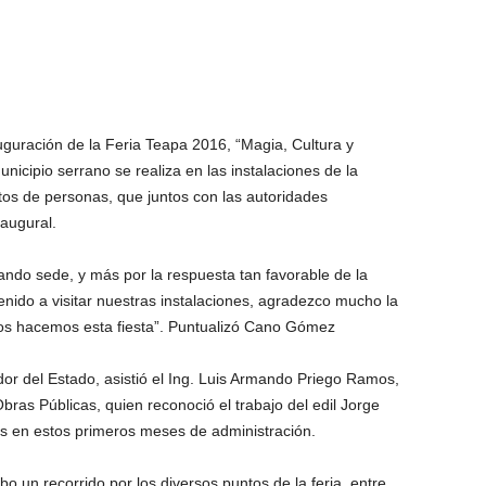
uguración de la Feria Teapa 2016, “Magia, Cultura y
nicipio serrano se realiza en las instalaciones de la
ntos de personas, que juntos con las autoridades
naugural.
ndo sede, y más por la respuesta tan favorable de la
nido a visitar nuestras instalaciones, agradezco mucho la
los hacemos esta fiesta”. Puntualizó Cano Gómez
or del Estado, asistió el Ing. Luis Armando Priego Ramos,
bras Públicas, quien reconoció el trabajo del edil Jorge
s en estos primeros meses de administración.
bo un recorrido por los diversos puntos de la feria, entre