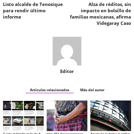
Listo alcalde de Tenosique
Alza de réditos, sin
para rendir último
impacto en bolsillo de
informe
familias mexicanas, afirma
Videgaray Caso
Editor
Artículos relacionados
Más del autor
Gasta el Verde más de 3
Van 152 desapariciones
Acumula la bolsa 4 caídas