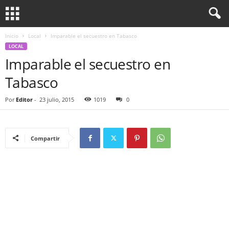
Inicio
Local
Imparable el secuestro en Tabasco
LOCAL
Imparable el secuestro en
Tabasco
Por
Editor
-
23 julio, 2015
1019
0
Compartir