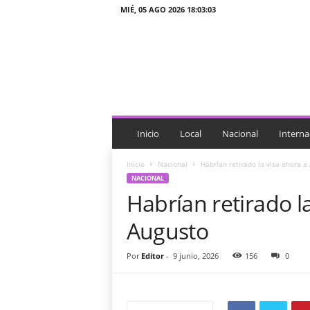
MIÉ, 05 AGO 2026 18:03:03
J
T
n
o
t
i
c
i
Inicio
Local
Nacional
Interna
a
s
Inicio
Nacional
Habrían retirado la visa ahora a
NACIONAL
Habrían retirado l
Augusto
Por
Editor
-
9 junio, 2026
156
0