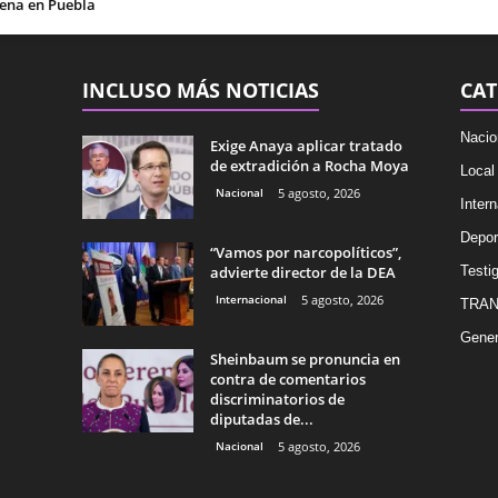
ena en Puebla
INCLUSO MÁS NOTICIAS
CAT
Nacio
Exige Anaya aplicar tratado
de extradición a Rocha Moya
Local
Nacional
5 agosto, 2026
Intern
Depor
“Vamos por narcopolíticos”,
advierte director de la DEA
Testig
Internacional
5 agosto, 2026
TRAN
Gener
Sheinbaum se pronuncia en
contra de comentarios
discriminatorios de
diputadas de...
Nacional
5 agosto, 2026