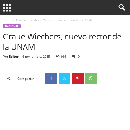
Inicio
Nacional
Graue Wiechers, nuevo rector de la UNAM
NACIONAL
Graue Wiechers, nuevo rector de
la UNAM
Por
Editor
-
6 noviembre, 2015
966
0
Compartir