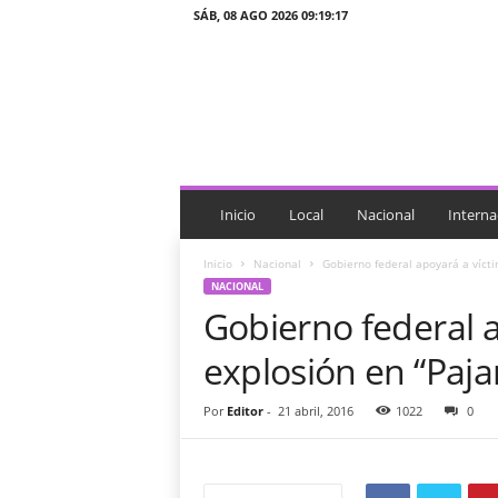
SÁB, 08 AGO 2026 09:19:17
J
T
n
o
t
i
c
i
Inicio
Local
Nacional
Interna
a
s
Inicio
Nacional
Gobierno federal apoyará a vícti
NACIONAL
Gobierno federal 
explosión en “Pajar
Por
Editor
-
21 abril, 2016
1022
0