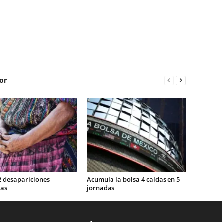
or
2 desapariciones
Acumula la bolsa 4 caídas en 5
nas
jornadas