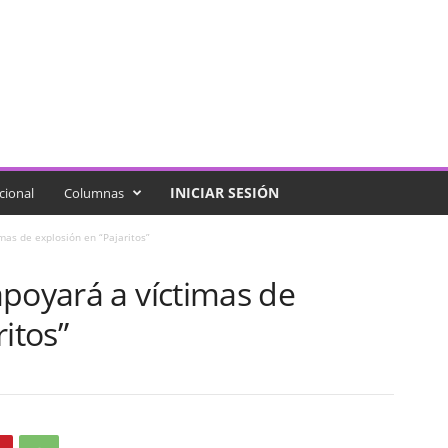
INICIAR SESIÓN
cional
Columnas
mas de explosión en “Pajaritos”
apoyará a víctimas de
itos”