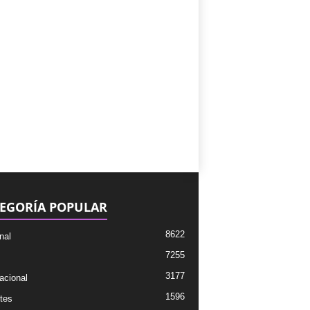
EGORÍA POPULAR
8622
nal
7255
3177
acional
1596
tes