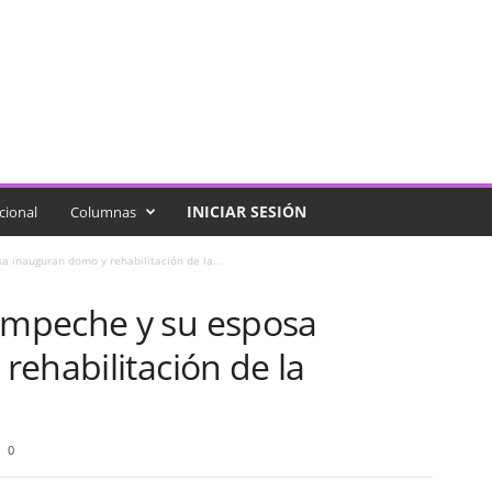
INICIAR SESIÓN
cional
Columnas
 inauguran domo y rehabilitación de la...
mpeche y su esposa
ehabilitación de la
0