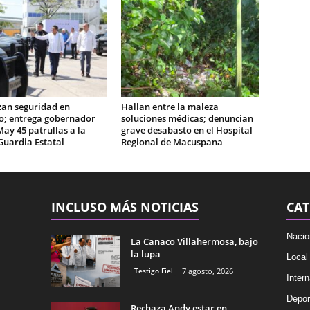
zan seguridad en
Hallan entre la maleza
o; entrega gobernador
soluciones médicas; denuncian
May 45 patrullas a la
grave desabasto en el Hospital
Guardia Estatal
Regional de Macuspana
INCLUSO MÁS NOTICIAS
CAT
Nacio
La Canaco Villahermosa, bajo
la lupa
Local
Testigo Fiel
7 agosto, 2026
Intern
Depor
Rechaza Andy estar en