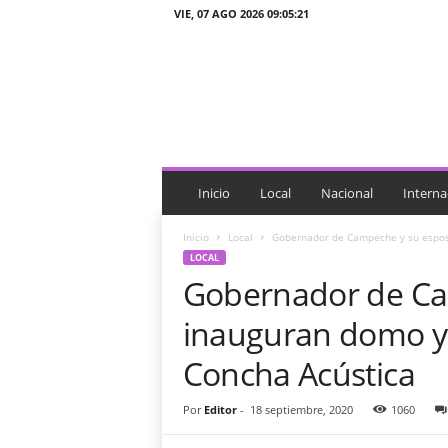
VIE, 07 AGO 2026 09:05:21
J
T
n
o
t
i
c
i
Inicio
Local
Nacional
Interna
a
s
Inicio
Local
Gobernador de Campeche y su esposa
LOCAL
Gobernador de Ca
inauguran domo y r
Concha Acústica
Por
Editor
-
18 septiembre, 2020
1060