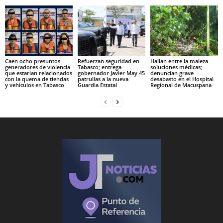
Caen ocho presuntos
Refuerzan seguridad en
Hallan entre la maleza
generadores de violencia
Tabasco; entrega
soluciones médicas;
que estarían relacionados
gobernador Javier May 45
denuncian grave
con la quema de tiendas
patrullas a la nueva
desabasto en el Hospital
y vehículos en Tabasco
Guardia Estatal
Regional de Macuspana