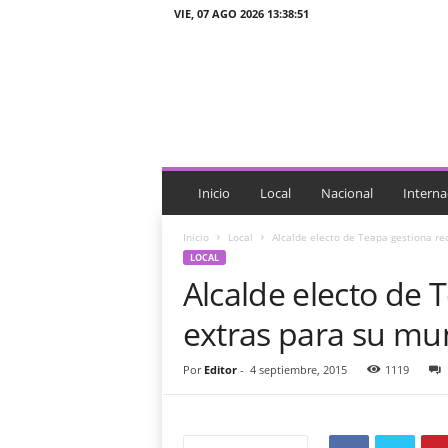
VIE, 07 AGO 2026 13:38:51
J
T
n
o
t
i
c
i
Inicio
Local
Nacional
Interna
a
s
Inicio
Local
Alcalde electo de Teapa gestiona re
LOCAL
Alcalde electo de 
extras para su mun
Por
Editor
-
4 septiembre, 2015
1119