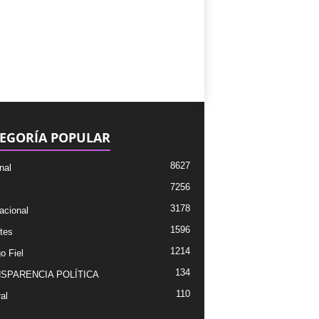
EGORÍA POPULAR
8627
nal
7256
3178
acional
1596
tes
1214
o Fiel
134
SPARENCIA POLÍTICA
110
al