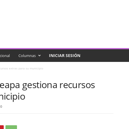
INICIAR SESIÓN
cional
Columnas
cursos extras para su municipio
Teapa gestiona recursos
icipio
0