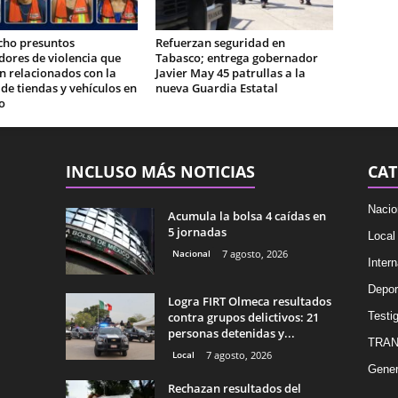
cho presuntos
Refuerzan seguridad en
ores de violencia que
Tabasco; entrega gobernador
n relacionados con la
Javier May 45 patrullas a la
e tiendas y vehículos en
nueva Guardia Estatal
o
INCLUSO MÁS NOTICIAS
CAT
Nacio
Acumula la bolsa 4 caídas en
5 jornadas
Local
Nacional
7 agosto, 2026
Intern
Depor
Logra FIRT Olmeca resultados
contra grupos delictivos: 21
Testig
personas detenidas y...
TRAN
Local
7 agosto, 2026
Gener
Rechazan resultados del