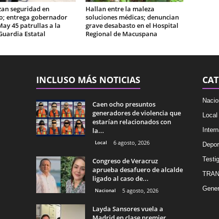
zan seguridad en
Hallan entre la maleza
o; entrega gobernador
soluciones médicas; denuncian
May 45 patrullas a la
grave desabasto en el Hospital
Guardia Estatal
Regional de Macuspana
INCLUSO MÁS NOTICIAS
CAT
Nacio
Caen ocho presuntos
generadores de violencia que
Local
estarían relacionados con
la...
Intern
Local
6 agosto, 2026
Depor
Testig
Congreso de Veracruz
aprueba desafuero de alcalde
TRAN
ligado al caso de...
Gener
Nacional
5 agosto, 2026
Layda Sansores vuela a
Madrid en clase premier