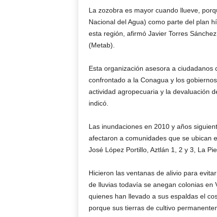
La zozobra es mayor cuando llueve, porqu
Nacional del Agua) como parte del plan híd
esta región, afirmó Javier Torres Sánche
(Metab).
Esta organización asesora a ciudadanos 
confrontado a la Conagua y los gobiernos 
actividad agropecuaria y la devaluación d
indicó.
Las inundaciones en 2010 y años siguient
afectaron a comunidades que se ubican en l
José López Portillo, Aztlán 1, 2 y 3, La P
Hicieron las ventanas de alivio para evita
de lluvias todavía se anegan colonias en 
quienes han llevado a sus espaldas el co
porque sus tierras de cultivo permanente