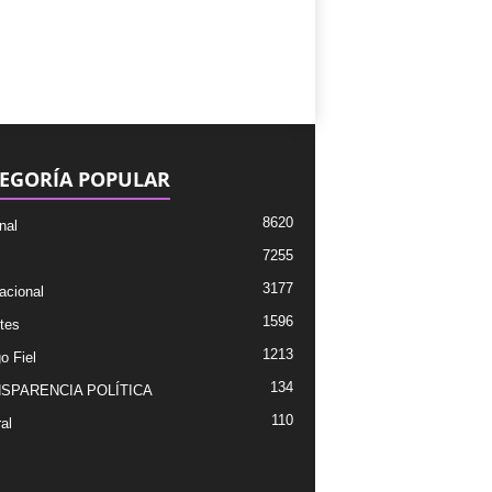
EGORÍA POPULAR
8620
nal
7255
3177
acional
1596
tes
1213
o Fiel
134
SPARENCIA POLÍTICA
110
al