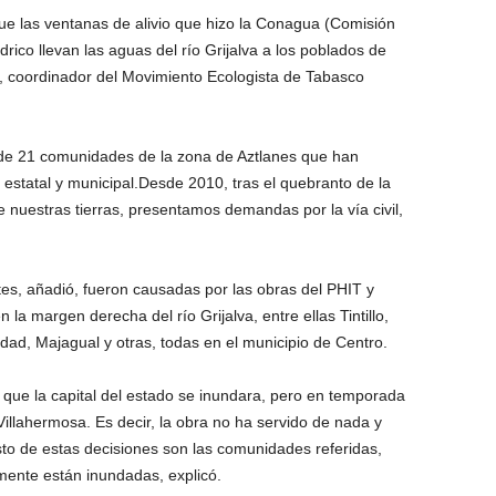
e las ventanas de alivio que hizo la Conagua (Comisión
rico llevan las aguas del río Grijalva a los poblados de
z, coordinador del Movimiento Ecologista de Tabasco
de 21 comunidades de la zona de Aztlanes que han
estatal y municipal.Desde 2010, tras el quebranto de la
e nuestras tierras, presentamos demandas por la vía civil,
es, añadió, fueron causadas por las obras del PHIT y
a margen derecha del río Grijalva, entre ellas Tintillo,
iedad, Majagual y otras, todas en el municipio de Centro.
r que la capital del estado se inundara, pero en temporada
Villahermosa. Es decir, la obra no ha servido de nada y
sto de estas decisiones son las comunidades referidas,
mente están inundadas, explicó.