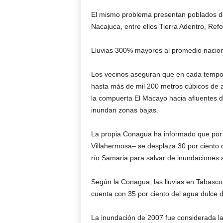
El mismo problema presentan poblados d
Nacajuca, entre ellos Tierra Adentro, Re
Lluvias 300% mayores al promedio nacion
Los vecinos aseguran que en cada temporad
hasta más de mil 200 metros cúbicos de a
la compuerta El Macayo hacia afluentes d
inundan zonas bajas.
La propia Conagua ha informado que por e
Villahermosa– se desplaza 30 por ciento d
río Samaria para salvar de inundaciones 
Según la Conagua, las lluvias en Tabasco
cuenta con 35 por ciento del agua dulce d
La inundación de 2007 fue considerada la