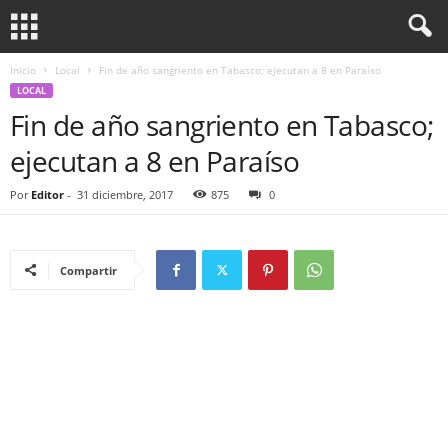
Inicio
Local
Fin de año sangriento en Tabasco; ejecutan a 8 en Paraíso
LOCAL
Fin de año sangriento en Tabasco;
ejecutan a 8 en Paraíso
Por
Editor
-
31 diciembre, 2017
875
0
Compartir