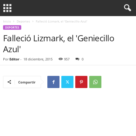
Inicio
Deportes
Falleció Lizmark, el 'Geniecillo Azul'
DEPORTES
Falleció Lizmark, el 'Geniecillo
Azul'
Por
Editor
-
18 diciembre, 2015
957
0
Compartir