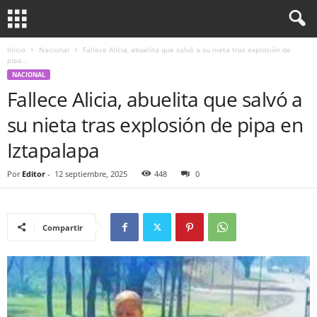
Inicio
Nacional
Fallece Alicia, abuelita que salvó a su nieta tras explosión de
pipa...
NACIONAL
Fallece Alicia, abuelita que salvó a
su nieta tras explosión de pipa en
Iztapalapa
Por
Editor
-
12 septiembre, 2025
448
0
Compartir