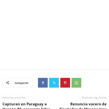
Compartir
Artículo anterior
Artículo siguiente
Capturan en Paraguay a
Renuncia vocero de
Hernán ‘N’, presunto líder
diputados de Morena tras