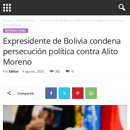
Inicio
Internacional
Expresidente de Bolivia condena persecución política contra
Alito Moreno
INTERNACIONAL
Expresidente de Bolivia condena
persecución política contra Alito
Moreno
Por
Editor
-
4 agosto, 2025
382
0
Compartir