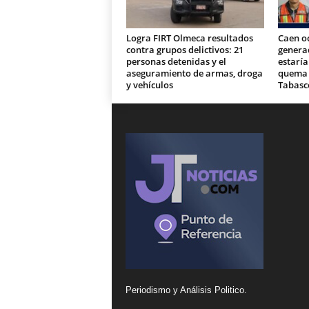
Logra FIRT Olmeca resultados
Caen o
contra grupos delictivos: 21
generad
personas detenidas y el
estaría
aseguramiento de armas, droga
quema d
y vehículos
Tabasc
Periodismo y Análisis Politico.