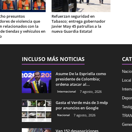
cho presuntos
Refuerzan seguridad en
ores de violencia que
Tabasco; entrega gobernador
n relacionados con la
Javier May 45 patrullas a la
e tiendas y vehículos en
nueva Guardia Estatal
o
INCLUSO MÁS NOTICIAS
CAT
Nacio
Asume De la Espriella como
presidente de Colombia;
Local
ordena atacar al...
Intern
Internacional
7 agosto, 2026
Depor
Gasta el Verde más de 3 mdp
Testig
por anuncios en Google
Nacional
7 agosto, 2026
TRAN
Gener
Van 152 desapariciones