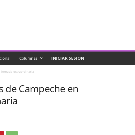
INICIAR SESIÓN
cional
Columnas
jornada extraordinaria
es de Campeche en
aria