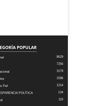
EGORÍA POPULAR
8629
nal
7256
3179
acional
1596
tes
1214
o Fiel
134
SPARENCIA POLÍTICA
110
al