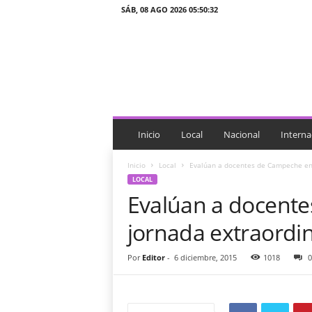
SÁB, 08 AGO 2026 05:50:32
J
T
n
o
t
i
c
i
Inicio
Local
Nacional
Interna
a
s
Inicio
Local
Evalúan a docentes de Campeche en 
LOCAL
Evalúan a docent
jornada extraordin
Por
Editor
-
6 diciembre, 2015
1018
0