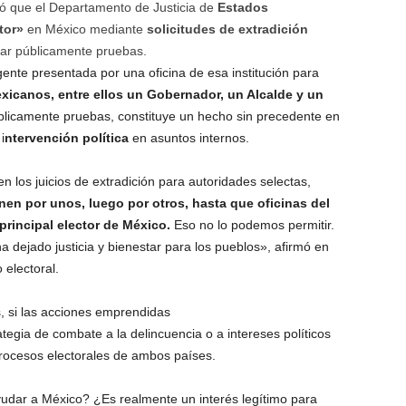
 que el Departamento de Justicia de
Estados
tor»
en México mediante
solicitudes de extradición
tar públicamente pruebas.
gente presentada por una oficina de esa institución para
exicanos, entre ellos un Gobernador, un Alcalde y un
blicamente pruebas, constituye un hecho sin precedente en
i
ntervención política
en asuntos internos.
n los juicios de extradición para autoridades selectas,
nen por unos, luego por otros, hasta que oficinas del
principal elector de México.
Eso no lo podemos permitir.
 dejado justicia y bienestar para los pueblos», afirmó en
 electoral.
 si las acciones emprendidas
egia de combate a la delincuencia o a intereses políticos
procesos electorales de ambos países.
yudar a México? ¿Es realmente un interés legítimo para