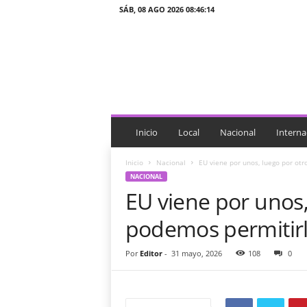
SÁB, 08 AGO 2026 08:46:14
J
T
n
o
t
i
c
i
Inicio
Local
Nacional
Interna
a
s
Inicio
Nacional
EU viene por unos, luego por ot
NACIONAL
EU viene por unos,
podemos permitir
Por
Editor
-
31 mayo, 2026
108
0