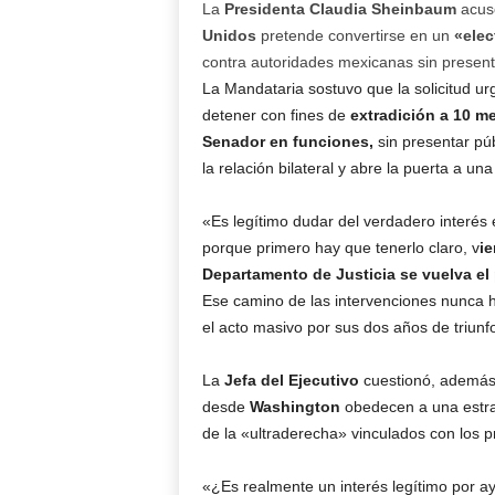
La
Presidenta Claudia Sheinbaum
acusó
Unidos
pretende convertirse en un
«elec
contra autoridades mexicanas sin presen
La Mandataria sostuvo que la solicitud ur
detener con fines de
extradición a 10 m
Senador en funciones,
sin presentar pú
la relación bilateral y abre la puerta a una 
«Es legítimo dudar del verdadero interés e
porque primero hay que tenerlo claro, v
ie
Departamento de Justicia se vuelva el 
Ese camino de las intervenciones nunca ha
el acto masivo por sus dos años de triunfo
La
Jefa del Ejecutivo
cuestionó, además,
desde
Washington
obedecen a una estrat
de la «ultraderecha» vinculados con los 
«¿Es realmente un interés legítimo por a