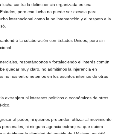
a lucha contra la delincuencia organizada es una
 Estados, pero esa lucha no puede ser excusa para
echo internacional como la no intervención y el respeto a la
só.
mantendrá la colaboración con Estados Unidos, pero sin
cional.
erciales, respetándonos y fortaleciendo el interés común
be quedar muy claro, no admitimos la injerencia en
os no nos entrometemos en los asuntos internos de otras
 extranjera ni intereses políticos o económicos de otros
éxico.
resar al poder, ni quienes pretenden utilizar al movimiento
s personales, ni ninguna agencia extranjera que quiera
 a doblegar la dignidad del pueblo de México», advirtió.