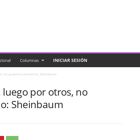
INICIAR SESIÓN
cional
Columnas
ros, no podemos permitirlo: Sheinbaum
 luego por otros, no
lo: Sheinbaum