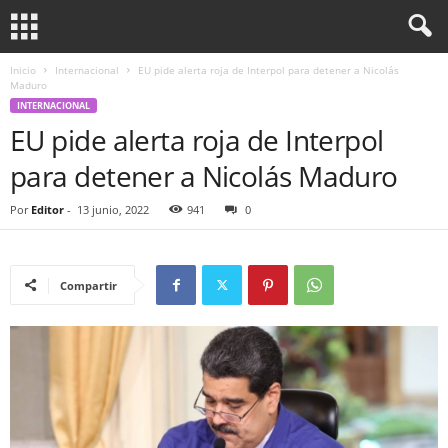
Inicio
Internacional
EU pide alerta roja de Interpol para detener a Nicolás
Maduro
INTERNACIONAL
EU pide alerta roja de Interpol
para detener a Nicolás Maduro
Por
Editor
-
13 junio, 2022
941
0
Compartir