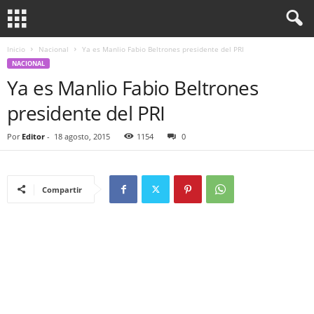
Inicio
Nacional
Ya es Manlio Fabio Beltrones presidente del PRI
NACIONAL
Ya es Manlio Fabio Beltrones
presidente del PRI
Por
Editor
-
18 agosto, 2015
1154
0
Compartir