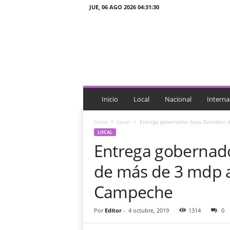
JUE, 06 AGO 2026 04:31:30
J
T
n
o
t
i
c
i
Inicio
Local
Nacional
Interna
a
s
Inicio
Local
Entrega gobernador Aysa González d
LOCAL
Entrega gobernado
de más de 3 mdp a
Campeche
Por
Editor
-
4 octubre, 2019
1314
0