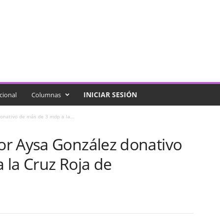
INICIAR SESIÓN
cional
Columnas
onativo de más de 3 mdp a la...
r Aysa González donativo
 la Cruz Roja de