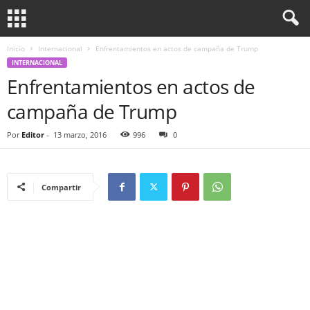
Inicio
Internacional
Enfrentamientos en actos de campaña de Trump
INTERNACIONAL
Enfrentamientos en actos de
campaña de Trump
Por
Editor
-
13 marzo, 2016
996
0
Compartir