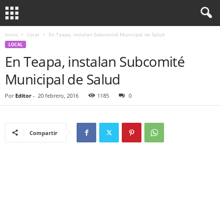
Inicio
Local
En Teapa, instalan Subcomité Municipal de Salud
LOCAL
En Teapa, instalan Subcomité
Municipal de Salud
Por
Editor
-
20 febrero, 2016
1185
0
Compartir