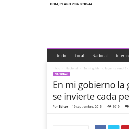
DOM, 09 AGO 2026 06:06:44
J
T
n
o
t
i
c
i
Inicio
Local
Nacional
Interna
a
s
Inicio
Nacional
En mi gobierno la gente tendrá cl
NACIONAL
En mi gobierno la 
se invierte cada p
Por
Editor
-
19 septiembre, 2015
1019