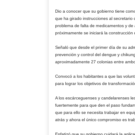
Dio a conocer que su gobierno tiene como
que ha girado instrucciones al secretario 
problema de falta de medicamentos y de 
próximamente se iniciará la construcción 
Señaló que desde el primer día de su a
prevención y control del dengue y chikun
aproximadamente 27 colonias entre ambo
Convocó a los habitantes a que las volu
para lograr los objetivos de transformació
A los escárceguenses y candelarenses le
fuertemente para que den el paso fundame
que para ello se necesita trabajar en eq
atrás y ahora el único compromiso es trab
Enfatizó que su gobierno cuidará la apli