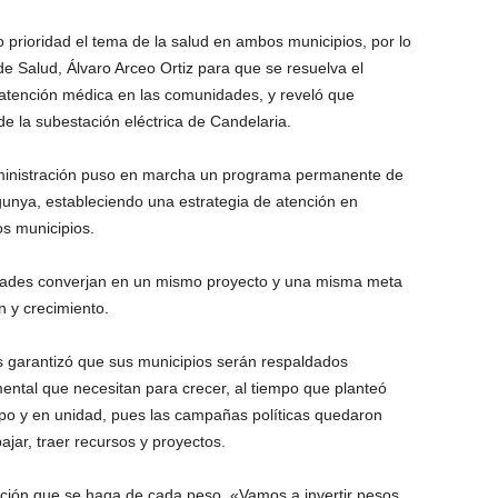
 prioridad el tema de la salud en ambos municipios, por lo
de Salud, Álvaro Arceo Ortiz para que se resuelva el
atención médica en las comunidades, y reveló que
de la subestación eléctrica de Candelaria.
dministración puso en marcha un programa permanente de
gunya, estableciendo una estrategia de atención en
s municipios.
ntades converjan en un mismo proyecto y una misma meta
n y crecimiento.
s garantizó que sus municipios serán respaldados
ntal que necesitan para crecer, al tiempo que planteó
uipo y en unidad, pues las campañas políticas quedaron
ajar, traer recursos y proyectos.
cación que se haga de cada peso. «Vamos a invertir pesos