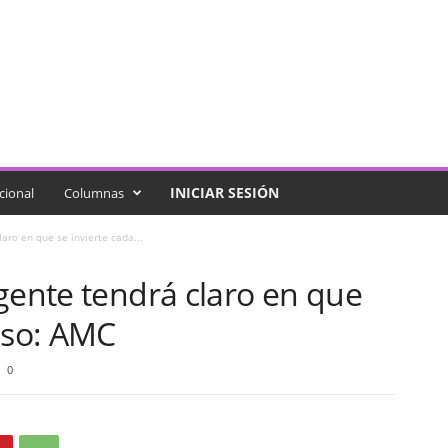
INICIAR SESIÓN
cional
Columnas
aro en que se invierte cada...
gente tendrá claro en que
eso: AMC
0