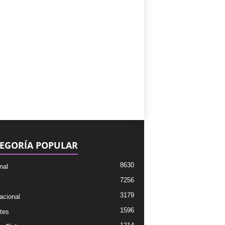
EGORÍA POPULAR
8630
nal
7256
3179
acional
1596
tes