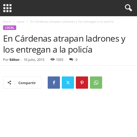
Inicio
Local
En Cárdenas atrapan ladrones y los entregan a la policía
LOCAL
En Cárdenas atrapan ladrones y
los entregan a la policía
Por
Editor
-
10 julio, 2015
1055
0
Compartir