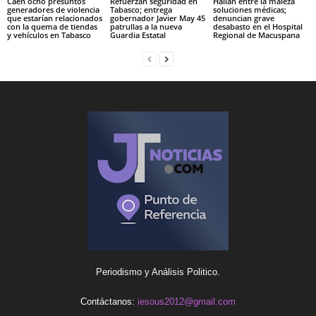
Caen ocho presuntos
Refuerzan seguridad en
Hallan entre la maleza
generadores de violencia
Tabasco; entrega
soluciones médicas;
que estarían relacionados
gobernador Javier May 45
denuncian grave
con la quema de tiendas
patrullas a la nueva
desabasto en el Hospital
y vehículos en Tabasco
Guardia Estatal
Regional de Macuspana
Periodismo y Análisis Politico.
Contáctanos:
iesous2012@gmail.com