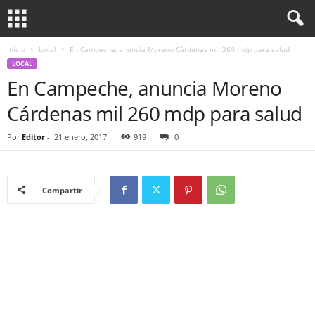
Inicio
Local
En Campeche, anuncia Moreno Cárdenas mil 260 mdp para salud
LOCAL
En Campeche, anuncia Moreno
Cárdenas mil 260 mdp para salud
Por
Editor
-
21 enero, 2017
919
0
Compartir