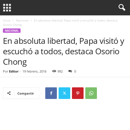
Inicio
Nacional
En absoluta libertad, Papa visitó y escuchó a todos, destaca
Osorio Chong
NACIONAL
En absoluta libertad, Papa visitó y
escuchó a todos, destaca Osorio
Chong
Por
Editor
-
19 febrero, 2016
992
0
Compartir