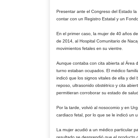
Presentar ante el Congreso del Estado la i
contar con un Registro Estatal y un Fondo
En el primer caso, la mujer de 40 años d
de 2014, al Hospital Comunitario de Naca
movimientos fetales en su vientre.
Aunque contaba con cita abierta al Área 
turno estaban ocupados. El médico familiar 
indicó que los signos vitales de ella y de
reposo, ultrasonido obstétrico y cita abier
permitieran corroborar su estado de salud
Por la tarde, volvió al nosocomio y en Urg
cardiaco fetal, por lo que se le indicó un u
La mujer acudió a un médico particular par
resultado se desprendió que el producto d