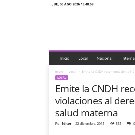
JUE, 06 AGO 2026 15:48:59
J
T
n
o
t
i
c
i
Inicio
Local
Nacional
Interna
a
s
Inicio
Local
Emite la CNDH recomendación a Núñe
LOCAL
Emite la CNDH re
violaciones al der
salud materna
Por
Editor
-
22 diciembre, 2015
855
0