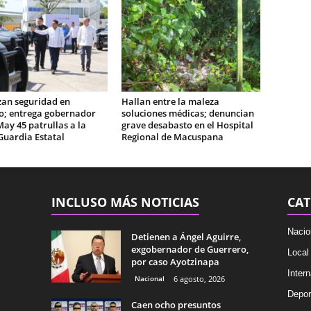
zan seguridad en
Hallan entre la maleza
o; entrega gobernador
soluciones médicas; denuncian
May 45 patrullas a la
grave desabasto en el Hospital
Guardia Estatal
Regional de Macuspana
INCLUSO MÁS NOTICIAS
CAT
Nacio
Detienen a Ángel Aguirre,
exgobernador de Guerrero,
Local
por caso Ayotzinapa
Intern
Nacional
6 agosto, 2026
Depor
Caen ocho presuntos