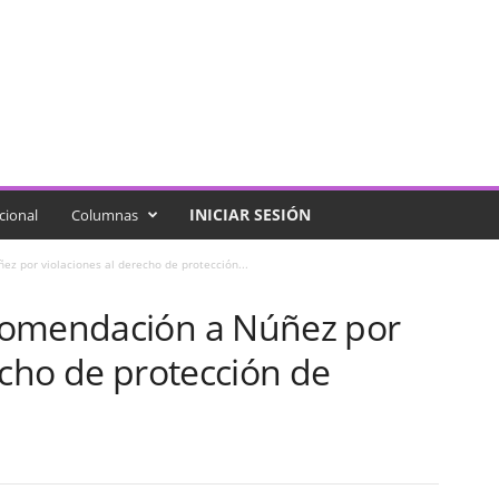
INICIAR SESIÓN
cional
Columnas
z por violaciones al derecho de protección...
comendación a Núñez por
echo de protección de