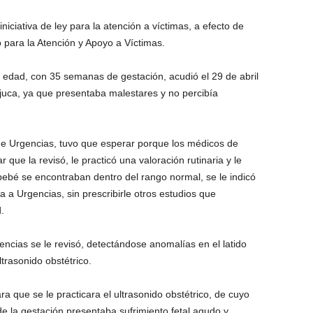
niciativa de ley para la atención a víctimas, a efecto de
 para la Atención y Apoyo a Víctimas.
e edad, con 35 semanas de gestación, acudió el 29 de abril
juca, ya que presentaba malestares y no percibía
de Urgencias, tuvo que esperar porque los médicos de
que la revisó, le practicó una valoración rutinaria y le
l bebé se encontraban dentro del rango normal, se le indicó
ta a Urgencias, sin prescribirle otros estudios que
.
encias se le revisó, detectándose anomalías en el latido
ltrasonido obstétrico.
a que se le practicara el ultrasonido obstétrico, de cuyo
e la gestación presentaba sufrimiento fetal agudo y