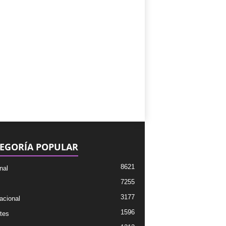
EGORÍA POPULAR
8621
nal
7255
3177
acional
1596
tes