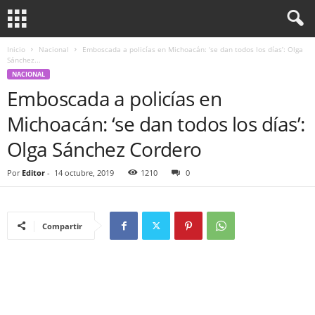
Inicio
Nacional
Emboscada a policías en Michoacán: ‘se dan todos los días’: Olga
Sánchez...
NACIONAL
Emboscada a policías en
Michoacán: ‘se dan todos los días’:
Olga Sánchez Cordero
Por
Editor
-
14 octubre, 2019
1210
0
Compartir