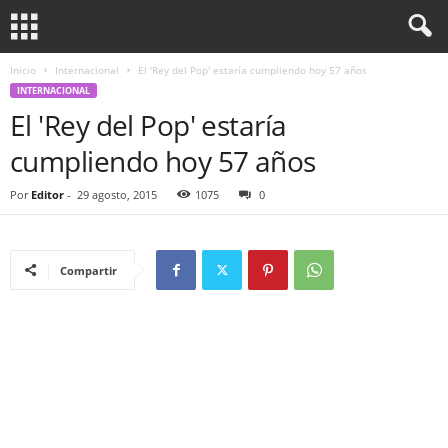
Inicio
Internacional
El 'Rey del Pop' estaría cumpliendo hoy 57 años
INTERNACIONAL
El 'Rey del Pop' estaría
cumpliendo hoy 57 años
Por
Editor
-
29 agosto, 2015
1075
0
Compartir