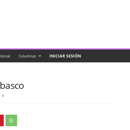
INICIAR SESIÓN
cional
Columnas
abasco
0