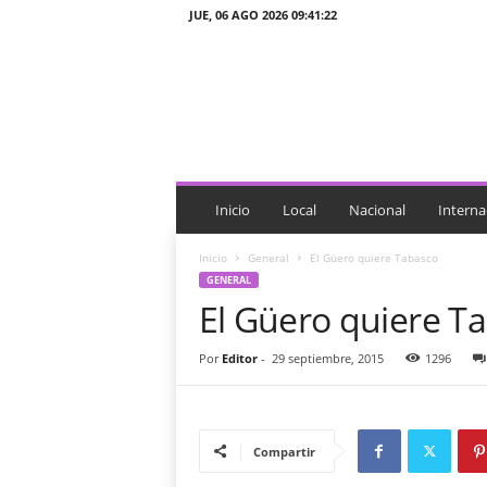
JUE, 06 AGO 2026 09:41:22
J
T
n
o
t
i
c
i
Inicio
Local
Nacional
Interna
a
s
Inicio
General
El Güero quiere Tabasco
GENERAL
El Güero quiere T
Por
Editor
-
29 septiembre, 2015
1296
Compartir