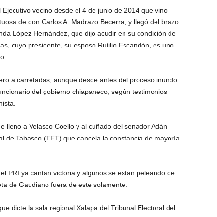
l Ejecutivo vecino desde el 4 de junio de 2014 que vino
tuosa de don Carlos A. Madrazo Becerra, y llegó del brazo
inda López Hernández, que dijo acudir en su condición de
as, cuyo presidente, su esposo Rutilio Escandón, es uno
o.
nero a carretadas, aunque desde antes del proceso inundó
ncionario del gobierno chiapaneco, según testimonios
ista.
 lleno a Velasco Coello y al cuñado del senador Adán
ral de Tabasco (TET) que cancela la constancia de mayoría
en el PRI ya cantan victoria y algunos se están peleando de
rota de Gaudiano fuera de este solamente.
que dicte la sala regional Xalapa del Tribunal Electoral del