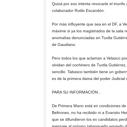
Quizá por eso intenta revocarle el triunf
colaborador Rutilo Escandón.
Por más influyente que sea en el DF, a Ve
máxime si ya los magistrados de la sala 
anomalías denunciadas en Tuxtla Gutiérr
de Gaudiano.
Pero todos los que aclaman a Velasco por 
olvidan del cochinero de Tuxtla Gutiérrez
sencillo: Tabasco también tiene un gober
es de la primera dama del poder Judicial
PARA SU INFORMACIÓN…
De Primera Mano está en condiciones de i
Beltrones, no ha recibido ni a Evaristo Her
que se difundieron los ex candidatos per
mensaje al priísmo tabasqueño enviado de