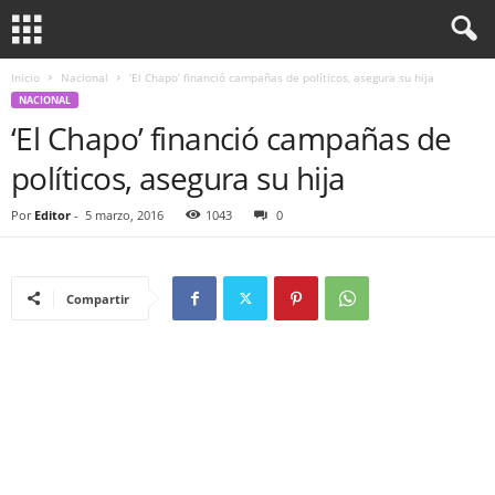
Inicio
Nacional
‘El Chapo’ financió campañas de políticos, asegura su hija
NACIONAL
‘El Chapo’ financió campañas de
políticos, asegura su hija
Por
Editor
-
5 marzo, 2016
1043
0
Compartir