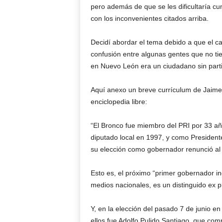
pero además de que se les dificultaría cum
con los inconvenientes citados arriba.
Decidí abordar el tema debido a que el c
confusión entre algunas gentes que no ti
en Nuevo León era un ciudadano sin parti
Aquí anexo un breve currículum de Jaime
enciclopedia libre:
“El Bronco fue miembro del PRI por 33 
diputado local en 1997, y como Presiden
su elección como gobernador renunció al
Esto es, el próximo “primer gobernador in
medios nacionales, es un distinguido ex pr
Y, en la elección del pasado 7 de junio e
ellos fue Adolfo Pulido Santiago, que compit