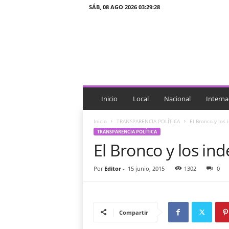
SÁB, 08 AGO 2026 03:29:28
J
T
n
o
t
i
c
i
Inicio
Local
Nacional
Interna
a
s
Inicio
TRANSPARENCIA POLÍTICA
El Bronco y los
TRANSPARENCIA POLÍTICA
El Bronco y los in
Por
Editor
-
15 junio, 2015
1302
0
Compartir