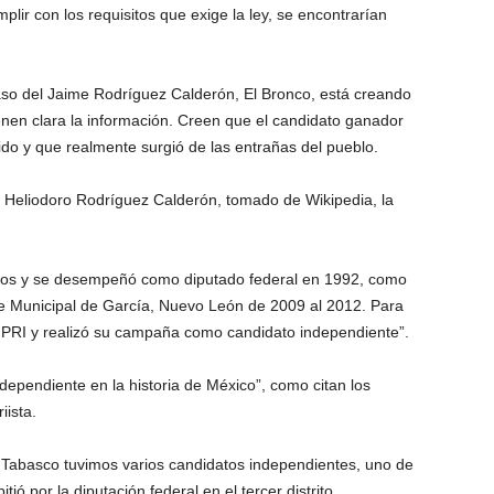
plir con los requisitos que exige la ley, se encontrarían
aso del Jaime Rodríguez Calderón, El Bronco, está creando
enen clara la información. Creen que el candidato ganador
do y que realmente surgió de las entrañas del pueblo.
 Heliodoro Rodríguez Calderón, tomado de Wikipedia, la
años y se desempeñó como diputado federal en 1992, como
te Municipal de García, Nuevo León de 2009 al 2012. Para
 PRI y realizó su campaña como candidato independiente”.
dependiente en la historia de México”, como citan los
iista.
n Tabasco tuvimos varios candidatos independientes, uno de
ió por la diputación federal en el tercer distrito.