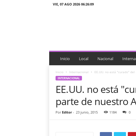
VIE, 07 AGO 2026 06:26:09
J
T
n
o
t
i
c
i
Inicio
Local
Nacional
Interna
a
s
Inicio
Internacional
EE.UU. no está "curado" del
INTERNACIONAL
EE.UU. no está "cu
parte de nuestro
Por
Editor
-
23 junio, 2015
1184
0