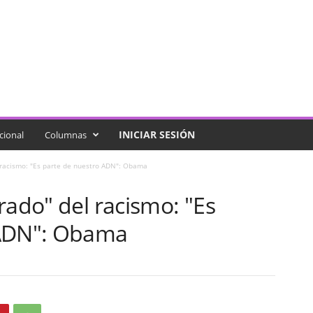
INICIAR SESIÓN
cional
Columnas
 racismo: "Es parte de nuestro ADN": Obama
rado" del racismo: "Es
 ADN": Obama