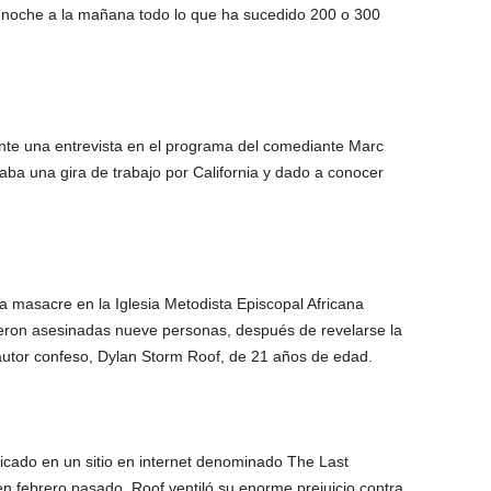
a noche a la mañana todo lo que ha sucedido 200 o 300
nte una entrevista en el programa del comediante Marc
aba una gira de trabajo por California y dado a conocer
la masacre en la Iglesia Metodista Episcopal Africana
ron asesinadas nueve personas, después de revelarse la
 autor confeso, Dylan Storm Roof, de 21 años de edad.
cado en un sitio en internet denominado The Last
n febrero pasado, Roof ventiló su enorme prejuicio contra