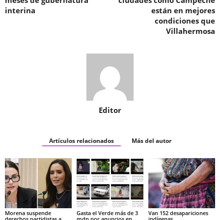
meses de gubernatura
ciudades como Campeche
interina
están en mejores
condiciones que
Villahermosa
Editor
Artículos relacionados
Más del autor
Morena suspende
Gasta el Verde más de 3
Van 152 desapariciones
derechos partidistas a
mdp por anuncios en
indígenas