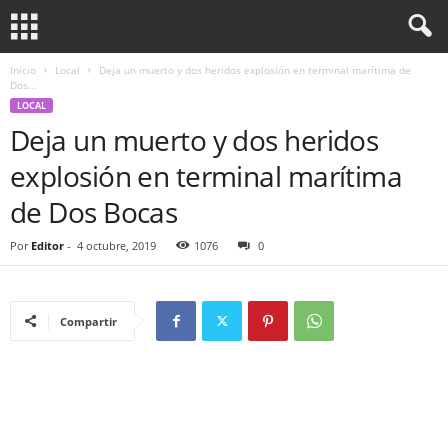
Inicio
Local
Deja un muerto y dos heridos explosión en terminal marítima de
Dos...
LOCAL
Deja un muerto y dos heridos
explosión en terminal marítima
de Dos Bocas
Por
Editor
-
4 octubre, 2019
1076
0
Compartir