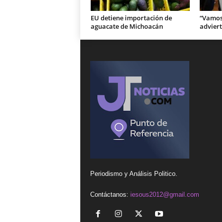
EU detiene importación de
“Vamos 
aguacate de Michoacán
adviert
Periodismo y Análisis Politico.
Contáctanos:
iesous2012@gmail.com