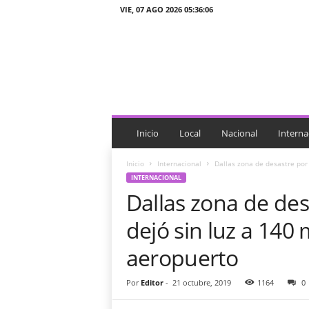
VIE, 07 AGO 2026 05:36:06
J
T
n
o
t
i
c
i
Inicio
Local
Nacional
Interna
a
s
Inicio
Internacional
Dallas zona de desastre por 
INTERNACIONAL
Dallas zona de de
dejó sin luz a 140 
aeropuerto
Por
Editor
-
21 octubre, 2019
1164
0