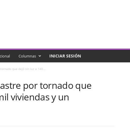
INICIAR SESIÓN
cional
Columnas
tornado que dejó sin luz a 140...
sastre por tornado que
mil viviendas y un