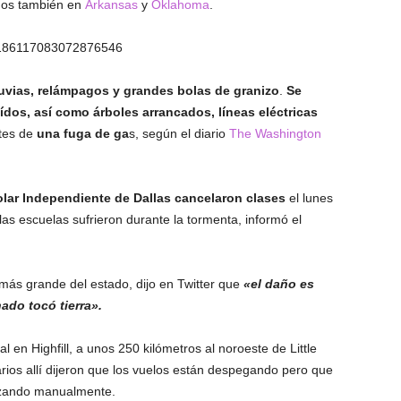
gos también en
Arkansas
y
Oklahoma
.
s/1186117083072876546
uvias, relámpagos y grandes bolas de granizo
.
Se
dos, así como árboles arrancados, líneas eléctricas
tes de
una fuga de ga
s, según el diario
The Washington
colar Independiente de Dallas cancelaron clases
el lunes
as escuelas sufrieron durante la tormenta, informó el
más grande del estado, dijo en Twitter que
«el daño es
nado tocó tierra».
en Highfill, a unos 250 kilómetros al noroeste de Little
arios allí dijeron que los vuelos están despegando pero que
izando manualmente.