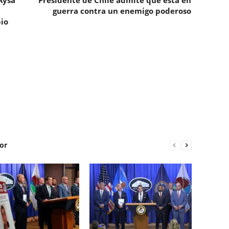
Aysa
Presidente de Chile admite que está en
guerra contra un enemigo poderoso
io
or