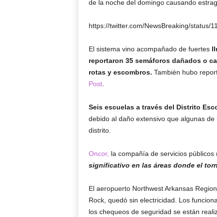
de la noche del domingo causando estra
https://twitter.com/NewsBreaking/statu
El sistema vino acompañado de fuertes
ll
reportaron 35 semáforos dañados o caí
rotas y escombros.
También hubo repor
Post
.
Seis escuelas a través del Distrito Es
debido al daño extensivo que algunas de l
distrito.
Oncor,
la compañía de servicios públicos 
significativo en las áreas donde el tor
El aeropuerto Northwest Arkansas Regional 
Rock, quedó sin electricidad. Los funcion
los chequeos de seguridad se están real