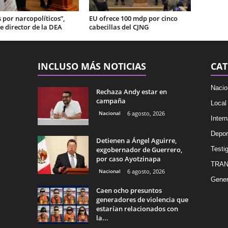
por narcopolíticos”,
EU ofrece 100 mdp por cinco
e director de la DEA
cabecillas del CJNG
INCLUSO MÁS NOTICIAS
CAT
Nacio
Rechaza Andy estar en
campaña
Local
Nacional
6 agosto, 2026
Intern
Depor
Detienen a Ángel Aguirre,
exgobernador de Guerrero,
Testig
por caso Ayotzinapa
TRAN
Nacional
6 agosto, 2026
Gener
Caen ocho presuntos
generadores de violencia que
estarían relacionados con
la...