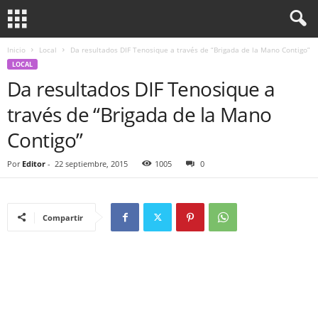
Inicio
Local
Da resultados DIF Tenosique a través de “Brigada de la Mano Contigo”
LOCAL
Da resultados DIF Tenosique a
través de “Brigada de la Mano
Contigo”
Por
Editor
-
22 septiembre, 2015
1005
0
Compartir